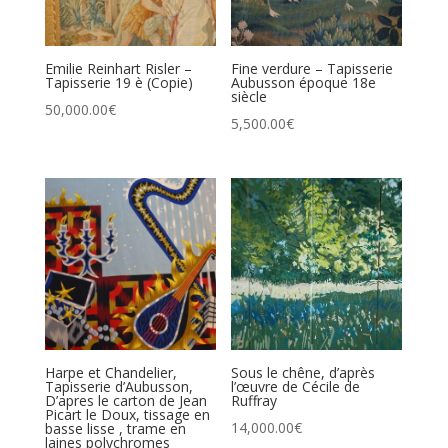
Emilie Reinhart Risler –
Fine verdure – Tapisserie
Tapisserie 19 è (Copie)
Aubusson époque 18e
siècle
50,000.00
€
5,500.00
€
Harpe et Chandelier,
Sous le chêne, d’après
Tapisserie d’Aubusson,
l’œuvre de Cécile de
D’apres le carton de Jean
Ruffray
Picart le Doux, tissage en
14,000.00
€
basse lisse , trame en
laines polychromes