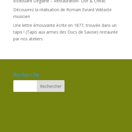
d’Edouard Degaine – Restauration- Dor & Chirac
Découvrez la réalisation de Romain Evrard Vidéaste
musicien
Une lettre émouvante écrite en 1877, trouvée dans un
tapis ! (Tapis aux armes des Ducs de Savoie) restaurée
par nos ateliers
Recherche :