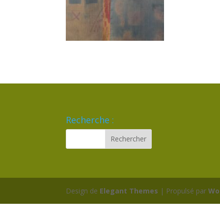
Recherche :
Design de
Elegant Themes
| Propulsé par
Wo