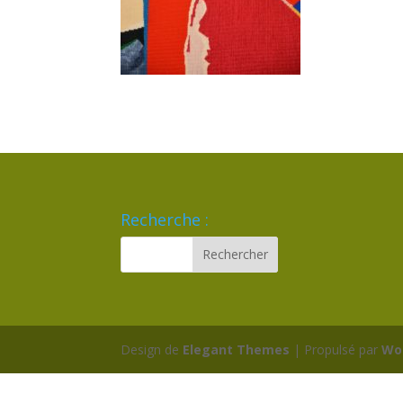
Recherche :
Design de
Elegant Themes
| Propulsé par
Wo