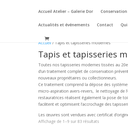
Accueil Atelier – Galerie Dor
Conservation 
Actualités et événements
Contact
Qui
Accueil
/ Tapis et tapisseries modernes
Tapis et tapisseries 
Toutes nos tapisseries modernes tissées au 20e s
d’un traitement complet de conservation préventi
nouveaux propriétaires ou collectionneurs.
Ce traitement comprend la dépose des systèmes 
micro-aspiration avers-revers, le nettoyage de l
restauratrices réalisent également la pose de to
facilitent et optimisent l’accrochage des tapisseri
Les œuvres sont vendues avec certificat d’origine
Trié
Affichage de 1–9 sur 83 résultats
du