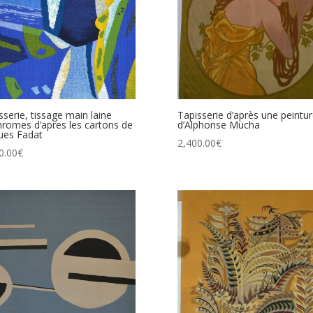
sserie, tissage main laine
Tapisserie d’après une peintu
hromes d’apres les cartons de
d’Alphonse Mucha
ues Fadat
2,400.00
€
0.00
€