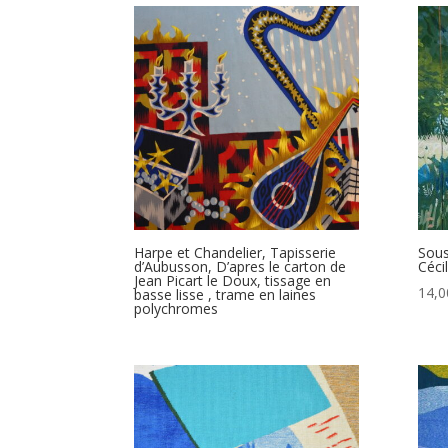
plus
récent
au
plus
ancien
Harpe et Chandelier, Tapisserie
Sous
d’Aubusson, D’apres le carton de
Céci
Jean Picart le Doux, tissage en
14,0
basse lisse , trame en laines
polychromes