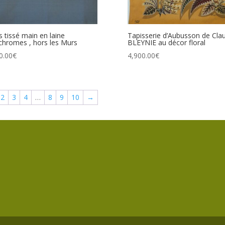
s tissé main en laine
Tapisserie d’Aubusson de Cla
chromes , hors les Murs
BLEYNIE au décor floral
0.00
€
4,900.00
€
2
3
4
…
8
9
10
→