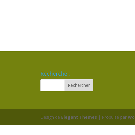
Recherche :
Design de
Elegant Themes
| Propulsé par
Wo