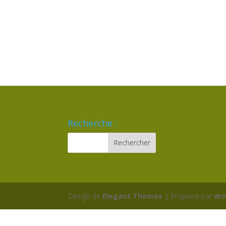
Recherche :
Design de
Elegant Themes
| Propulsé par
Wo