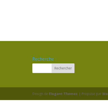
Recherche :
Design de
Elegant Themes
| Propulsé par
Wo