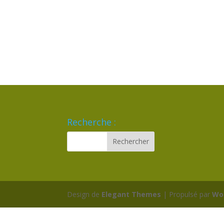
Recherche :
Design de
Elegant Themes
| Propulsé par
Wo