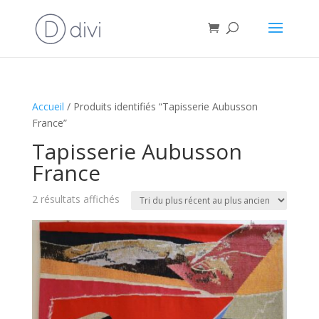
Accueil
/ Produits identifiés “Tapisserie Aubusson
France”
Tapisserie Aubusson
France
Trié
2 résultats affichés
du
plus
récent
au
plus
ancien