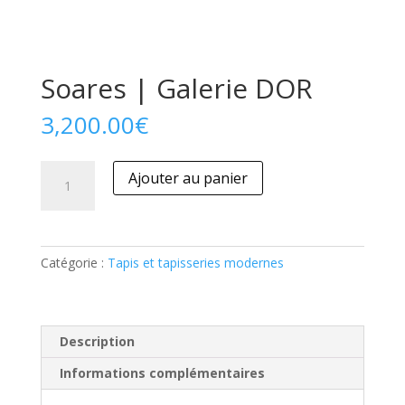
Soares | Galerie DOR
3,200.00
€
quantité
Ajouter au panier
de
Soares
|
Galerie
Catégorie :
Tapis et tapisseries modernes
DOR
Description
Informations complémentaires