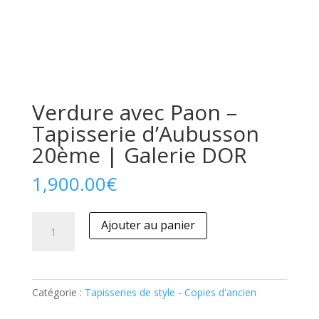
Verdure avec Paon –
Tapisserie d’Aubusson
20ème | Galerie DOR
1,900.00
€
quantité
Ajouter au panier
de
Verdure
avec
Paon
Catégorie :
Tapisseries de style - Copies d'ancien
–
Tapisserie