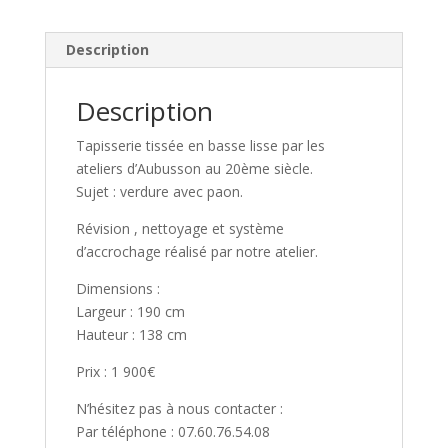
d’Aubusson
20ème
Description
|
Galerie
Description
DOR
Tapisserie tissée en basse lisse par les
ateliers d’Aubusson au 20ème siècle.
Sujet : verdure avec paon.
Révision , nettoyage et système
d’accrochage réalisé par notre atelier.
Dimensions :
Largeur : 190 cm
Hauteur : 138 cm
Prix : 1 900€
N’hésitez pas à nous contacter :
Par téléphone : 07.60.76.54.08